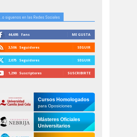
...o siguenos en las Redes Sociales
44,695
Fans
ME GUSTA
3,506
Seguidores
SEGUIR
2,075
Seguidores
SEGUIR
1,290
Suscriptores
SUSCRIBIRTE
Cursos Homologados
para Oposiciones
Másteres Oficiales
Universitarios