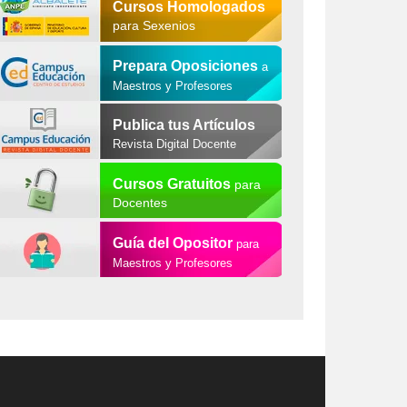
Cursos Homologados
para Sexenios
Prepara Oposiciones
a
Maestros y Profesores
Publica tus Artículos
Revista Digital Docente
Cursos Gratuitos
para
Docentes
Guía del Opositor
para
Maestros y Profesores