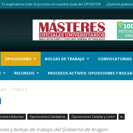
Te explicamos todo el proceso en nuestra Guía del OPOSITOR
¿Quieres publica
OPOSICIONES
BOLSAS DE TRABAJO
CONVOCATORIAS
E
RECURSOS
PROCESOS ACTIVOS: OPOSICIONES Y BOLSA
agón
Página 3
N
ciones Asturias
Oposiciones Cantabria
Oposiciones Castilla y León
ones y bolsas de trabajo del Gobierno de Aragon