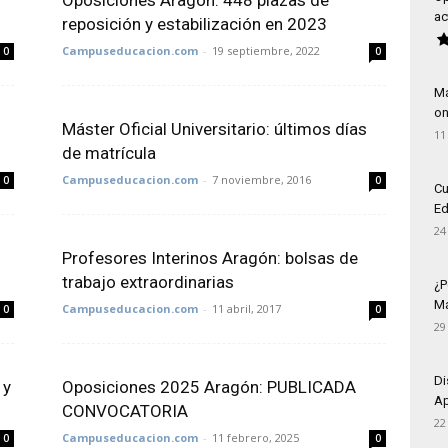
Oposiciones Aragón: 448 plazas de
ac
reposición y estabilización en 2023
Campuseducacion.com
-
19 septiembre, 2022
0
0
Má
on
Máster Oficial Universitario: últimos días
11
de matrícula
Campuseducacion.com
-
7 noviembre, 2016
0
0
Cu
Ed
24
Profesores Interinos Aragón: bolsas de
trabajo extraordinarias
¿P
Má
Campuseducacion.com
-
11 abril, 2017
0
0
29
Di
 y
Oposiciones 2025 Aragón: PUBLICADA
Ap
CONVOCATORIA
22
Campuseducacion.com
-
11 febrero, 2025
0
0