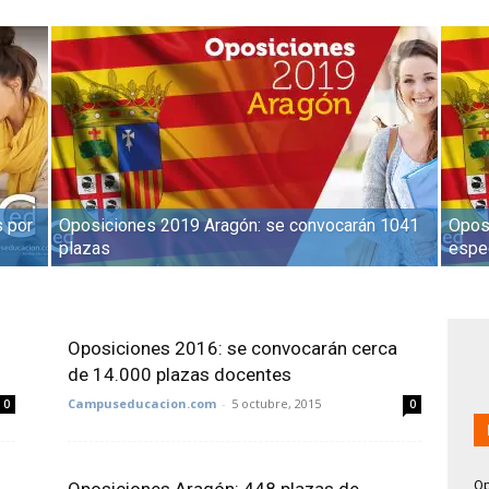
s por
Oposiciones 2019 Aragón: se convocarán 1041
Opos
plazas
espe
Oposiciones 2016: se convocarán cerca
de 14.000 plazas docentes
Campuseducacion.com
-
5 octubre, 2015
0
0
Op