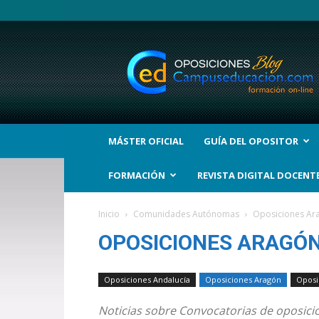
BLOG
Noticias
Oposiciones
y
bolsas
Trabajo
Interinos.
MÁSTER OFICIAL
GUÍA DEL OPOSITOR
Campuseducacion.com
FORMACIÓN
REVISTA DIGITAL DOCENT
Inicio
Comunidades Autónomas
Oposiciones Ar
OPOSICIONES ARAGÓ
Oposiciones Andalucía
Oposiciones Aragón
Oposi
Noticias sobre Convocatorias de oposici