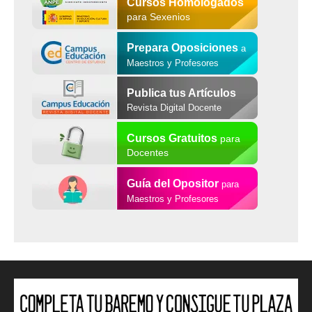
Cursos Homologados
para Sexenios
Prepara Oposiciones
a
Maestros y Profesores
Publica tus Artículos
Revista Digital Docente
Cursos Gratuitos
para
Docentes
Guía del Opositor
para
Maestros y Profesores