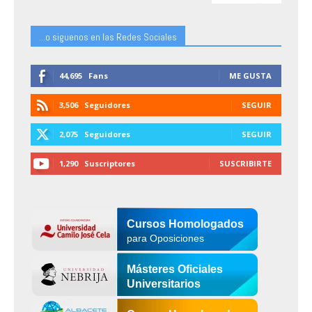
...o siguenos en las Redes Sociales
44,695
Fans
ME GUSTA
3,506
Seguidores
SEGUIR
2,075
Seguidores
SEGUIR
1,290
Suscriptores
SUSCRIBIRTE
Cursos Homologados
para Oposiciones
Másteres Oficiales
Universitarios