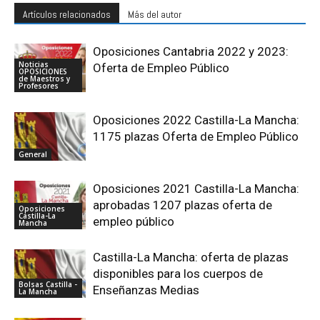
Artículos relacionados
Más del autor
Oposiciones Cantabria 2022 y 2023:
Noticias
Oferta de Empleo Público
OPOSICIONES
de Maestros y
Profesores
Oposiciones 2022 Castilla-La Mancha:
1175 plazas Oferta de Empleo Público
General
Oposiciones 2021 Castilla-La Mancha:
aprobadas 1207 plazas oferta de
Oposiciones
Castilla-La
empleo público
Mancha
Castilla-La Mancha: oferta de plazas
disponibles para los cuerpos de
Bolsas Castilla -
Enseñanzas Medias
La Mancha