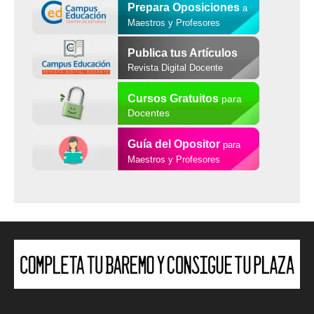
Prepara Oposiciones
a
Maestros y Profesores
Publica tus Artículos
Revista Digital Docente
Cursos Gratuitos
para
Docentes
Guía del Opositor
para
Maestros y Profesores