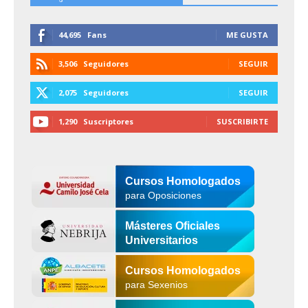
44,695
Fans
ME GUSTA
3,506
Seguidores
SEGUIR
2,075
Seguidores
SEGUIR
1,290
Suscriptores
SUSCRIBIRTE
Cursos Homologados
para Oposiciones
Másteres Oficiales
Universitarios
Cursos Homologados
para Sexenios