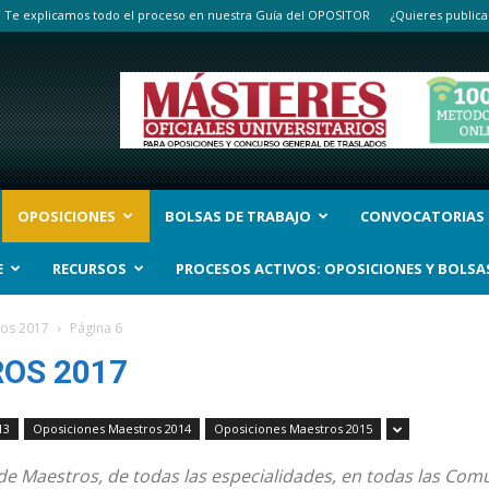
Te explicamos todo el proceso en nuestra Guía del OPOSITOR
¿Quieres publica
OPOSICIONES
BOLSAS DE TRABAJO
CONVOCATORIAS
E
RECURSOS
PROCESOS ACTIVOS: OPOSICIONES Y BOLSA
ros 2017
Página 6
OS 2017
13
Oposiciones Maestros 2014
Oposiciones Maestros 2015
de Maestros, de todas las especialidades, en todas las C