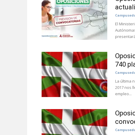
actual
Campusedu
El Ministe
Autónomas 
presentará 
Oposic
740 pl
Campusedu
La última 
2017 nos l
empleo...
Oposic
convoc
Campusedu