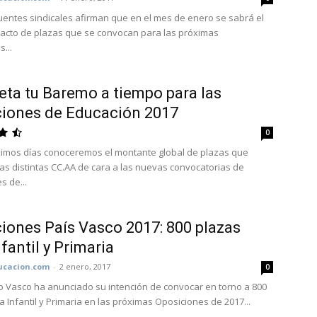
uentes sindicales afirman que en el mes de enero se sabrá el
cto de plazas que se convocan para las próximas
...
ta tu Baremo a tiempo para las
iones de Educación 2017
0
ximos días conoceremos el montante global de plazas que
las distintas CC.AA de cara a las nuevas convocatorias de
s de...
iones País Vasco 2017: 800 plazas
nfantil y Primaria
cacion.com
-
2 enero, 2017
0
o Vasco ha anunciado su intención de convocar en torno a 800
 Infantil y Primaria en las próximas Oposiciones de 2017...