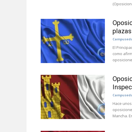
(Oposicion
Oposic
plazas
Campusedu
El Princip
como afirm
oposicione
Oposic
Inspec
Campusedu
Hace unos 
oposicione
Mancha. En