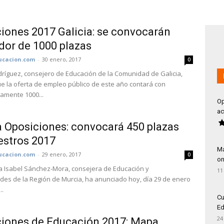
iones 2017 Galicia: se convocarán
dor de 1000 plazas
cacion.com
-
30 enero, 2017
0
íguez, consejero de Educación de la Comunidad de Galicia,
e la oferta de empleo público de este año contará con
amente 1000...
Op
ac
 Oposiciones: convocará 450 plazas
estros 2017
Má
cacion.com
-
29 enero, 2017
0
on
 Isabel Sánchez-Mora, consejera de Educación y
11
des de la Región de Murcia, ha anunciado hoy, día 29 de enero
..
Cu
Ed
24
iones de Educación 2017: Mapa