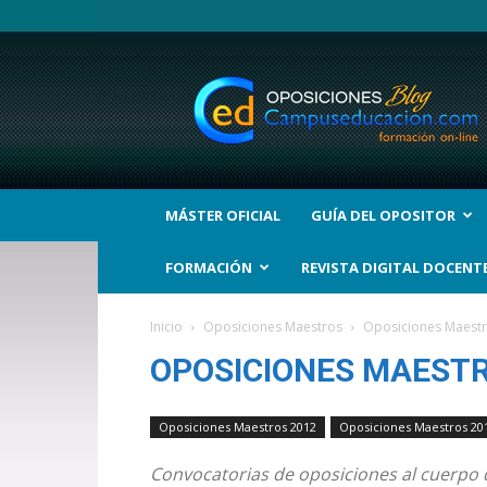
BLOG
Noticias
Oposiciones
y
bolsas
Trabajo
Interinos.
MÁSTER OFICIAL
GUÍA DEL OPOSITOR
Campuseducacion.com
FORMACIÓN
REVISTA DIGITAL DOCENT
Inicio
Oposiciones Maestros
Oposiciones Maest
OPOSICIONES MAESTR
Oposiciones Maestros 2012
Oposiciones Maestros 20
Convocatorias de oposiciones al cuerpo 