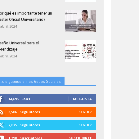
or qué es importante tener un
ster Oficial Universitario?
 abril, 2024
seño Universal para el
rendizaje
 abril, 2024
...o siguenos en las Redes Sociales
44,695
Fans
ME GUSTA
3,506
Seguidores
SEGUIR
2,075
Seguidores
SEGUIR
1,290
Suscriptores
SUSCRIBIRTE