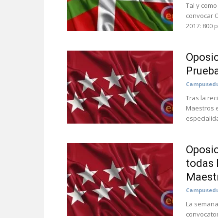
Tal y como
convocar O
2017: 800 p
Oposic
Prueba
Campusedu
Tras la re
Maestros e
especialid
Oposic
todas 
Maest
Campusedu
La semana 
convocator