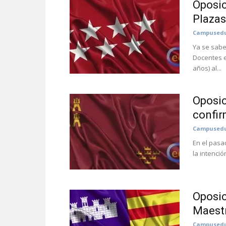
Oposic
Plazas
Campusedu
Ya se sabe
Docentes e
años) al...
Oposic
confi
Campusedu
En el pasa
la intenci
Oposic
Maestr
Campusedu