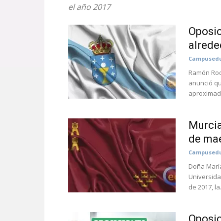
el año 2017
Oposic
alrede
Campusedu
Ramón Rodr
anunció qu
aproximad
Murcia
de ma
Campusedu
Doña María
Universida
de 2017, la.
Oposic