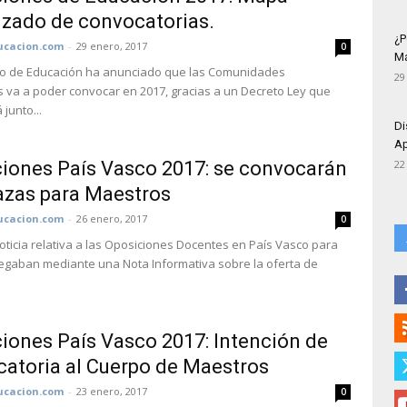
izado de convocatorias.
¿P
cacion.com
-
29 enero, 2017
0
Má
rio de Educación ha anunciado que las Comunidades
29
va a poder convocar en 2017, gracias a un Decreto Ley que
junto...
Di
Ap
iones País Vasco 2017: se convocarán
22
azas para Maestros
cacion.com
-
26 enero, 2017
0
noticia relativa a las Oposiciones Docentes en País Vasco para
legaban mediante una Nota Informativa sobre la oferta de
iones País Vasco 2017: Intención de
atoria al Cuerpo de Maestros
cacion.com
-
23 enero, 2017
0