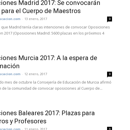
iones Madrid 2017: Se convocarán
 para el Cuerpo de Maestros
cacion.com
-
13 enero, 2017
0
 que Madrid tenía claras intenciones de convocar Oposiciones
n 2017 (Oposiciones Madrid: 5600 plazas en los próximos 4
iones Murcia 2017: A la espera de
rmación
cacion.com
-
12 enero, 2017
0
do mes de octubre la Consejería de Educación de Murcia afirmó
ón de la comunidad de convocar oposiciones al Cuerpo de...
iones Baleares 2017: Plazas para
os y Profesores
cacion.com
-
11 enero, 2017
0