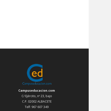
Campuseducacion.com
C/ Ejército, nº 23, bajo
C.P. 02002 ALBACETE
Telf: 967 607 349