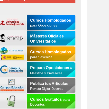
Cursos Homologados
para Oposiciones
Másteres Oficiales
Universitarios
Cursos Homologados
para Sexenios
Prepara Oposiciones
a
Maestros y Profesores
Publica tus Artículos
Revista Digital Docente
Cursos Gratuitos
para
Docentes