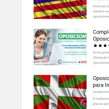
Diversas f
número exa
oposiciones
Comple
Oposic
En los pró
ofertarán 
Oposicione
Oposic
para I
Campusedu
El Gobiern
plazas para