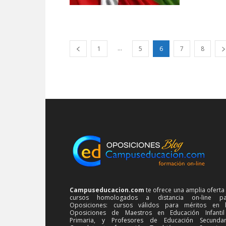
...
1
5
6
7
8
Campuseducacion.com
te ofrece una amplia oferta
cursos homologados a distancia on-line pa
Oposiciones: cursos válidos para méritos en 
Oposiciones de Maestros en Educación Infanti
Primaria, y Profesores de Educación Secundar