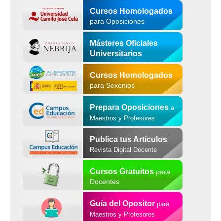
Cursos Homologados
para Oposiciones
Másteres Oficiales
Universitarios
Cursos Homologados
para Sexenios
Prepara Oposiciones
a
Maestros y Profesores
Publica tus Artículos
Revista Digital Docente
Cursos Gratuitos
para
Docentes
Guía del Opositor
para
Maestros y Profesores