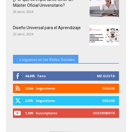
Máster Oficial Universitario?
29 abril, 2024
Diseño Universal para el Aprendizaje
22 abril, 2024
...o siguenos en las Redes Sociales
44,695
Fans
ME GUSTA
3,506
Seguidores
SEGUIR
2,075
Seguidores
SEGUIR
1,290
Suscriptores
SUSCRIBIRTE