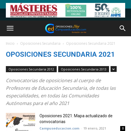
Inicio
Oposiciones Secundaria
Oposiciones Secundaria 2021
OPOSICIONES SECUNDARIA 2021
Oposiciones Secundaria 2012
Oposiciones Secundaria 2013
Convocatorias de oposiciones al cuerpo de
Profesores de Educación Secundaria, de todas las
especialidades, en todas las Comunidades
Autónomas para el año 2021
Oposiciones 2021: Mapa actualizado de
convocatorias
Campuseducacion.com
-
19 enero, 2021
0