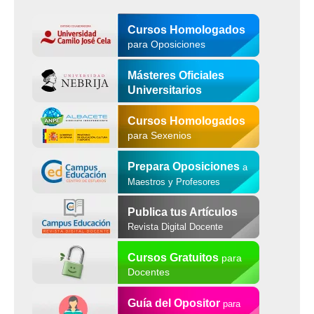
Cursos Homologados
para Oposiciones
Másteres Oficiales
Universitarios
Cursos Homologados
para Sexenios
Prepara Oposiciones
a
Maestros y Profesores
Publica tus Artículos
Revista Digital Docente
Cursos Gratuitos
para
Docentes
Guía del Opositor
para