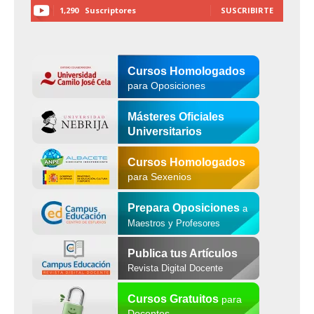
1,290
Suscriptores
SUSCRIBIRTE
Cursos Homologados
para Oposiciones
Másteres Oficiales
Universitarios
Cursos Homologados
para Sexenios
Prepara Oposiciones
a
Maestros y Profesores
Publica tus Artículos
Revista Digital Docente
Cursos Gratuitos
para
Docentes