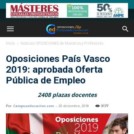
Inicio
Noticias OPOSICIONES de Maestros y Profesores
Oposiciones País Vasco
2019: aprobada Oferta
Pública de Empleo
2408 plazas docentes
Por
Campuseducacion.com
-
20 diciembre, 2018
3177