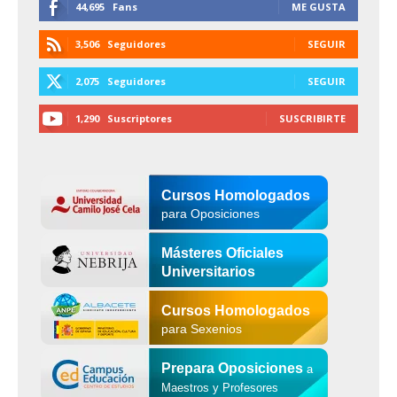
44,695
Fans
ME GUSTA
3,506
Seguidores
SEGUIR
2,075
Seguidores
SEGUIR
1,290
Suscriptores
SUSCRIBIRTE
Cursos Homologados
para Oposiciones
Másteres Oficiales
Universitarios
Cursos Homologados
para Sexenios
Prepara Oposiciones
a
Maestros y Profesores