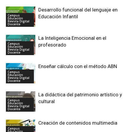
Desarrollo funcional del lenguaje en
Campus
Educación Infantil
Educación
Revista Digital
Docente
La Inteligencia Emocional en el
Campus
profesorado
Educación
Revista Digital
Docente
Enseñar cálculo con el método ABN
Campus
Educación
Revista Digital
Docente
La didáctica del patrimonio artístico y
Campus
cultural
Educación
Revista Digital
Docente
Creación de contenidos multimedia
Campus
Educación