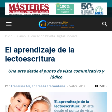
Inicio
Campus Educación Revista Digital Docente
El aprendizaje de la
lectoescritura
Una arte desde el punto de vista comunicativo y
lúdico
Por
Francisco Alejandro Lázaro Santana
-
5 abril, 2017
22085