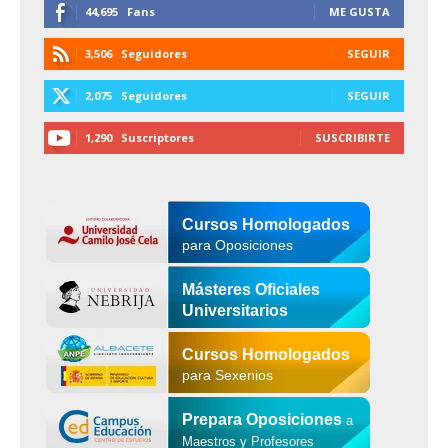
44,695
Fans
ME GUSTA
3,506
Seguidores
SEGUIR
2,075
Seguidores
SEGUIR
1,290
Suscriptores
SUSCRIBIRTE
Cursos Homologados
para Oposiciones
Másteres Oficiales
Universitarios
Cursos Homologados
para Sexenios
Prepara Oposiciones
a
Maestros y Profesores