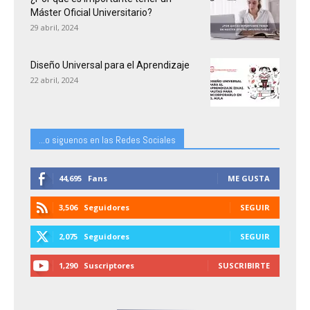
Máster Oficial Universitario?
29 abril, 2024
Diseño Universal para el Aprendizaje
22 abril, 2024
...o siguenos en las Redes Sociales
44,695
Fans
ME GUSTA
3,506
Seguidores
SEGUIR
2,075
Seguidores
SEGUIR
1,290
Suscriptores
SUSCRIBIRTE