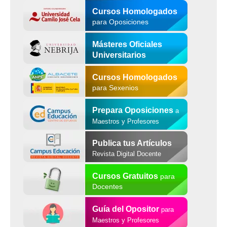
Cursos Homologados
para Oposiciones
Másteres Oficiales
Universitarios
Cursos Homologados
para Sexenios
Prepara Oposiciones
a
Maestros y Profesores
Publica tus Artículos
Revista Digital Docente
Cursos Gratuitos
para
Docentes
Guía del Opositor
para
Maestros y Profesores