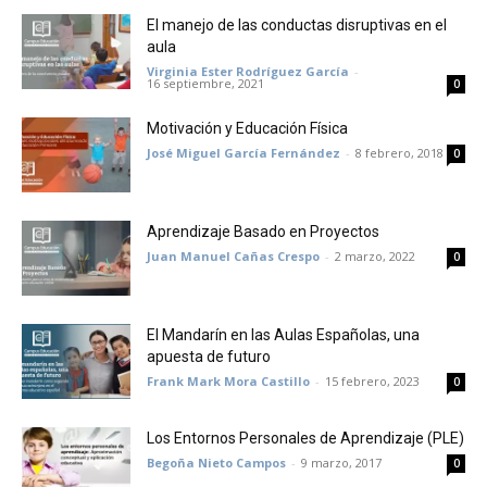
El manejo de las conductas disruptivas en el
aula
Virginia Ester Rodríguez García
-
16 septiembre, 2021
0
Motivación y Educación Física
José Miguel García Fernández
-
8 febrero, 2018
0
Aprendizaje Basado en Proyectos
Juan Manuel Cañas Crespo
-
2 marzo, 2022
0
El Mandarín en las Aulas Españolas, una
apuesta de futuro
Frank Mark Mora Castillo
-
15 febrero, 2023
0
Los Entornos Personales de Aprendizaje (PLE)
Begoña Nieto Campos
-
9 marzo, 2017
0