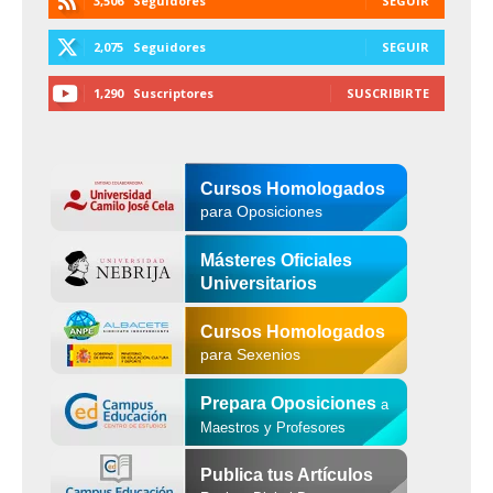
3,506
Seguidores
SEGUIR
2,075
Seguidores
SEGUIR
1,290
Suscriptores
SUSCRIBIRTE
Cursos Homologados
para Oposiciones
Másteres Oficiales
Universitarios
Cursos Homologados
para Sexenios
Prepara Oposiciones
a
Maestros y Profesores
Publica tus Artículos