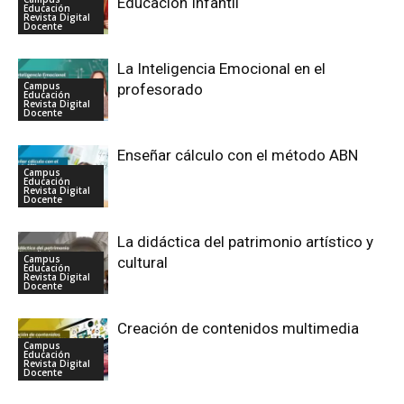
Educación Infantil
Educación
Revista Digital
Docente
La Inteligencia Emocional en el
Campus
profesorado
Educación
Revista Digital
Docente
Enseñar cálculo con el método ABN
Campus
Educación
Revista Digital
Docente
La didáctica del patrimonio artístico y
Campus
cultural
Educación
Revista Digital
Docente
Creación de contenidos multimedia
Campus
Educación
Revista Digital
Docente