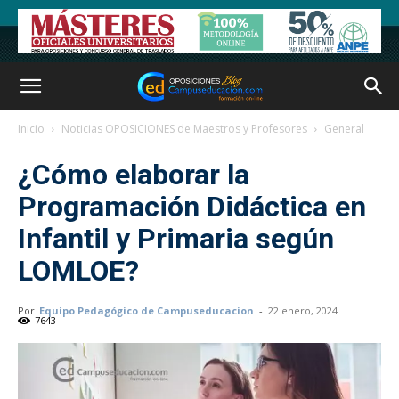
Inicio
Noticias OPOSICIONES de Maestros y Profesores
General
¿Cómo elaborar la
Programación Didáctica en
Infantil y Primaria según
LOMLOE?
Por
Equipo Pedagógico de Campuseducacion
-
22 enero, 2024
7643